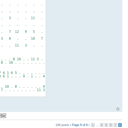
 . . . . . .
. . . . . .
 3 . . 11 .
. . . . . .
 7 12 9 5 .
 8 . . 10 7
 . 11 3 . .
 . . . 8 10 . . 11 5 .
 8 . 10 . . . . . . . .
7 6 1 6 5 . . . . . . .
8 6 1 . . . 9 . 1 . . 4
 . 10 . 8 . . . . . . 9
 7 . . . . . . . . 11 3
106 posts •
Page
8
of
8
•
...
1
4
5
6
7
8