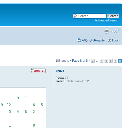
Advanced search
FAQ
Register
Login
106 posts •
Page
8
of
8
•
...
1
4
5
6
7
8
philvo
Posts:
94
Joined:
18 January 2022
. . 9 1 . .
 12 . . 6 5
. 5 4 8 2 .
. . . . . .
. 1 . . 8 .