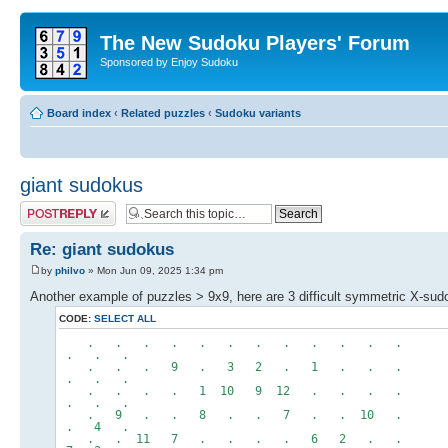
The New Sudoku Players' Forum
Sponsored by Enjoy Sudoku
Board index
‹
Related puzzles
‹
Sudoku variants
giant sudokus
Post a reply
Re: giant sudokus
by
philvo
» Mon Jun 09, 2025 1:34 pm
Another example of puzzles > 9x9, here are 3 difficult symmetric X-su
CODE:
SELECT ALL
. . . . . . . . . . . . . 
. . .
. . . 9 . 3 2 . 1 . . . 7 
. . .
. . . . 1 10 9 12 . . . . 
. . .
. 9 . . 8 . . 7 . . 10 . .
. 4 .
. . 11 7 . . . . 6 2 . . 3