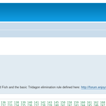
 Fish and the basic Tridagon elimination rule defined here:
http://forum.enjo
36 137 138 139 140 141 142 143 145 150 158 159 160 161 162 168 
 232 233 234 235 236 237 238 239 240 241 242 243 244 245 246 247