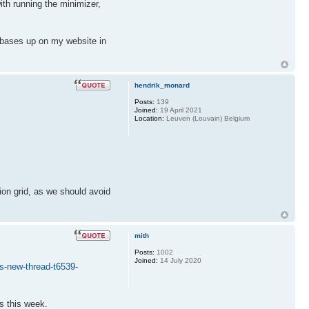
with running the minimizer,
atabases up on my website in
hendrik_monard
Posts:
139
Joined:
19 April 2021
Location:
Leuven (Louvain) Belgium
tion grid, as we should avoid
mith
Posts:
1002
Joined:
14 July 2020
s-new-thread-t6539-
s this week.