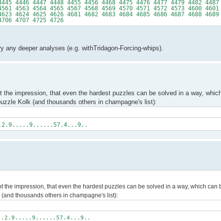
4445 4446 4447 4448 4455 4456 4468 4475 4476 4477 4479 4482 4487
4561 4563 4564 4565 4567 4568 4569 4570 4571 4572 4573 4600 4601
4623 4624 4625 4626 4681 4682 4683 4684 4685 4686 4687 4688 4689
4706 4707 4725 4726
ry any deeper analyses (e.g. withTridagon-Forcing-whips).
the impression, that even the hardest puzzles can be solved in a way, which
puzzle Kolk (and thousands others in champagne's list):
.2.9.....9......57.4...9..
the impression, that even the hardest puzzles can be solved in a way, which can be
 (and thousands others in champagne's list):
..2.9.....9......57.4...9..