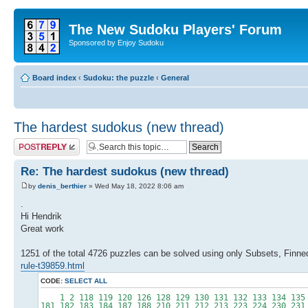
The New Sudoku Players' Forum
Sponsored by Enjoy Sudoku
Board index
‹
Sudoku: the puzzle
‹
General
The hardest sudokus (new thread)
Post a reply
Re: The hardest sudokus (new thread)
by
denis_berthier
» Wed May 18, 2022 8:06 am
.
Hi Hendrik
Great work
1251 of the total 4726 puzzles can be solved using only Subsets, Finned
rule-t39859.html
CODE:
SELECT ALL
1 2 118 119 120 126 128 129 130 131 132 133 134 135 1
181 182 183 184 187 188 210 211 212 213 223 224 230 231