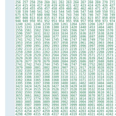
256 257 258 259 260 261 262 263 264 267 268 269 270 271
414 415 416 417 418 419 420 421 422 423 424 425 426 427
453 454 455 456 457 458 459 460 461 462 463 471 472 473
538 539 540 541 542 543 544 545 546 547 548 549 550 551
675 676 677 680 698 704 742 743 744 745 746 747 748 749
807 808 813 814 815 817 818 820 821 822 823 857 858 859
948 949 950 951 952 953 954 955 956 957 958 959 973 974
1240 1241 1246 1259 1260 1261 1264 1265 1266 1267 1268 
1325 1333 1334 1336 1380 1419 1420 1440 1453 1464 1465 
1556 1561 1562 1563 1564 1565 1566 1567 1568 1569 1570 
1596 1597 1631 1632 1633 1634 1635 1636 1637 1638 1639 
1657 1658 1659 1660 1677 1693 1695 1696 1697 1699 1700 
1741 1742 1743 1744 1745 1746 1747 1748 1749 1750 1751 
1953 1954 1955 1956 1957 1958 1959 1961 1962 1963 1964 
1987 1990 1991 1992 1993 1994 1995 1996 1997 1998 1999 
2102 2113 2114 2115 2213 2215 2216 2217 2234 2239 2240 
2259 2260 2261 2262 2263 2264 2265 2266 2267 2268 2269 
2527 2528 2529 2563 2564 2565 2569 2570 2571 2572 2573 
2629 2630 2631 2632 2633 2634 2635 2636 2639 2642 2643 
2676 2677 2678 2679 2680 2684 2685 2686 2687 2688 2689 
2741 2742 2743 2744 2745 2746 2747 2748 2752 2802 2803 
2879 2880 2881 2882 2893 2907 2911 2917 2918 3028 3029 
3102 3103 3104 3105 3106 3122 3125 3126 3127 3128 3129 
3158 3159 3161 3162 3168 3170 3171 3172 3200 3231 3235 
3305 3306 3307 3308 3309 3310 3311 3312 3313 3314 3326 
3362 3364 3365 3366 3368 3369 3370 3371 3372 3373 3375 
3395 3396 3397 3398 3399 3400 3401 3402 3403 3404 3405 
3423 3424 3425 3426 3427 3428 3429 3430 3431 3443 3461 
3513 3514 3515 3516 3526 3527 3528 3530 3532 3534 3555 
3592 3593 3596 3598 3601 3603 3605 3608 3609 3610 3611 
3655 3661 3662 3664 3665 3666 3667 3668 3670 3672 3674 
3765 3772 3774 3785 3786 3787 3813 3814 3815 3816 3835 
3883 3885 3886 3889 3890 3902 3903 3904 3907 3908 3936 
3985 3987 3989 3992 3994 3997 3999 4000 4001 4002 4033 
4122 4124 4126 4127 4128 4130 4131 4132 4133 4134 4135 
4253 4254 4257 4259 4260 4261 4262 4263 4264 4265 4266 
4298 4299 4315 4316 4317 4318 4319 4320 4321 4341 4342 