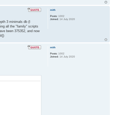
mith
Posts:
1002
Joined:
14 July 2020
epth 3 minimals db (I
g all the "family" scripts
d have been 375352, and now
t])
mith
Posts:
1002
Joined:
14 July 2020