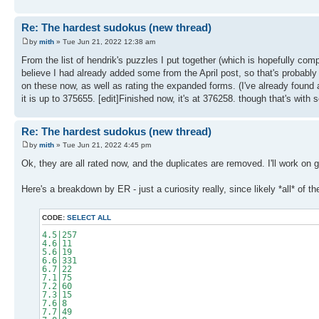
Re: The hardest sudokus (new thread)
by
mith
» Tue Jun 21, 2022 12:38 am
From the list of hendrik's puzzles I put together (which is hopefully com
believe I had already added some from the April post, so that's probably
on these now, as well as rating the expanded forms. (I've already foun
it is up to 375655. [edit]Finished now, it's at 376258. though that's with
Re: The hardest sudokus (new thread)
by
mith
» Tue Jun 21, 2022 4:45 pm
Ok, they are all rated now, and the duplicates are removed. I'll work on g
Here's a breakdown by ER - just a curiosity really, since likely *all* of 
CODE:
SELECT ALL
4.5|257
4.6|11
5.6|19
6.6|331
6.7|22
7.1|75
7.2|60
7.3|15
7.6|8
7.7|49