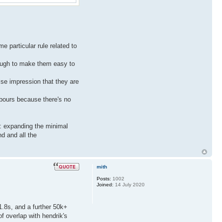
 particular rule related to
enough to make them easy to
lse impression that they are
hbours because there's no
ch: expanding the minimal
d and all the
mith
Posts:
1002
Joined:
14 July 2020
1.8s, and a further 50k+
of overlap with hendrik's