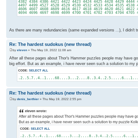
4382 4384 4386 4421 4422 4423 4424 4425 4428 4429 4444 
4497 4499 4527 4528 4529 4530 4532 4533 4534 4535 4538 
4606 4607 4608 4609 4616 4617 4618 4619 4620 4621 4622 
4694 4696 4697 4698 4699 4700 4701 4702 4703 4704 4705 
As there are many redundancies (same expanded versions ...), I didn't t
Re: The hardest sudokus (new thread)
by
eleven
» Thu May 19, 2022 11:08 am
After all these pages about Thor's Hammer puzzles people may have got 
big effort. But as an example, i have never seen such a solution to my 
CODE:
SELECT ALL
.2..5.7..4..1....68....3...2....8..3.4..2.5.....6...1..
Re: The hardest sudokus (new thread)
by
denis_berthier
» Thu May 19, 2022 2:55 pm
eleven wrote:
After all these pages about Thor's Hammer puzzles people may have got 
But as an example, i have never seen such a solution to my puzzle Kolk
CODE:
SELECT ALL
.2..5.7..4..1....68....3...2....8..3.4..2.5.....6...1.