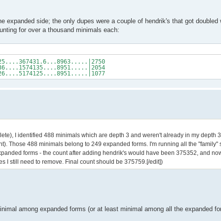
the expanded side; the only dupes were a couple of hendrik's that got doubled
ounting for over a thousand minimals each:
25....367431.6...8963.....|2750
36....1574135....8951.....|2054
26....5174125....8951.....|1077
plete), I identified 488 minimals which are depth 3 and weren't already in my depth 3
unt). Those 488 minimals belong to 249 expanded forms. I'm running all the "family" 
expanded forms - the count after adding hendrik's would have been 375352, and now 
es I still need to remove. Final count should be 375759.[/edit])
inimal among expanded forms (or at least minimal among all the expanded fo