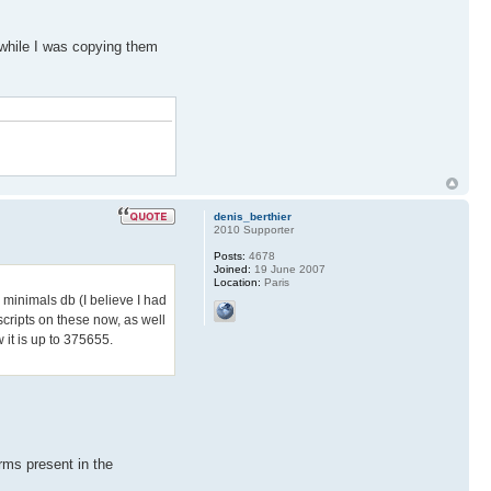
 while I was copying them
denis_berthier
2010 Supporter
Posts:
4678
Joined:
19 June 2007
Location:
Paris
 minimals db (I believe I had
scripts on these now, as well
it is up to 375655.
rms present in the