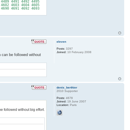
 4489 4491 4492 4495
 4602 4603 4604 4605
 4690 4691 4692 4693
eleven
Posts:
3297
Joined:
10 February 2008
 can be followed without
denis_berthier
2010 Supporter
Posts:
4678
Joined:
19 June 2007
Location:
Paris
 followed without big effort.