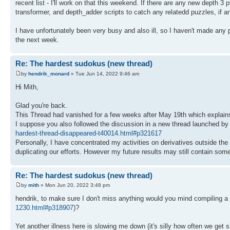
recent list - I'll work on that this weekend. If there are any new depth 3
transformer, and depth_adder scripts to catch any relatedd puzzles, if an
I have unfortunately been very busy and also ill, so I haven't made any pr
the next week.
Re: The hardest sudokus (new thread)
by
hendrik_monard
» Tue Jun 14, 2022 9:46 am
Hi Mith,
Glad you're back.
This Thread had vanished for a few weeks after May 19th which explain
I suppose you also followed the discussion in a new thread launched by 
hardest-thread-disappeared-t40014.html#p321617
Personally, I have concentrated my activities on derivatives outside the 
duplicating our efforts. However my future results may still contain so
Re: The hardest sudokus (new thread)
by
mith
» Mon Jun 20, 2022 3:48 pm
hendrik, to make sure I don't miss anything would you mind compiling a 
1230.html#p318907
)?
Yet another illness here is slowing me down (it's silly how often we get