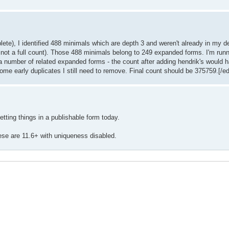
plete), I identified 488 minimals which are depth 3 and weren't already in my d
 not a full count). Those 488 minimals belong to 249 expanded forms. I'm runnin
d a number of related expanded forms - the count after adding hendrik's woul
 some early duplicates I still need to remove. Final count should be 375759.[/edi
etting things in a publishable form today.
these are 11.6+ with uniqueness disabled.