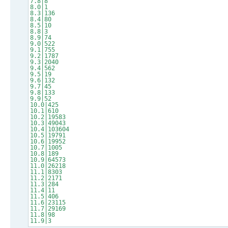
7.8|8
8.0|1
8.3|136
8.4|80
8.5|10
8.8|3
8.9|74
9.0|522
9.1|755
9.2|1787
9.3|2040
9.4|562
9.5|19
9.6|132
9.7|45
9.8|133
9.9|52
10.0|425
10.1|610
10.2|19583
10.3|49043
10.4|103604
10.5|19791
10.6|19952
10.7|1005
10.8|189
10.9|64573
11.0|26218
11.1|8303
11.2|2171
11.3|284
11.4|11
11.5|406
11.6|23115
11.7|29169
11.8|98
11.9|3