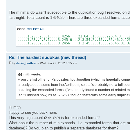
The minimal db wasn't susceptible to the duplication bug I resolved on 
last night. Total count is 1794039. There are three expanded forms acc
CODE:
SELECT ALL
.....1.23..2.3.1....1.4256....21.64..1..653.226.4.3...1
.....1.23..2.3.1....3.245.6...2.3.54.2..15...35.46.2.12
.....1.23..2.3.1....3.2456....3.2.45.3..15...25.46.31.3
Re: The hardest sudokus (new thread)
by
denis_berthier
» Wed Jun 22, 2022 8:25 am
mith wrote:
From the list of hendrik's puzzles I put together (which is hopefully com
already added some from the April post, so that's probably not a full co
as rating the expanded forms. (I've already found a number of related 
[edit]Finished now, it's at 376258. though that's with some early duplicat
Hi mith
Happy to see you back here.
This very high count (375,759) is for expanded forms?
What about the number of min-expands - i.e. expanded forms that are m
database)? Do you plan to publish a separate database for them?