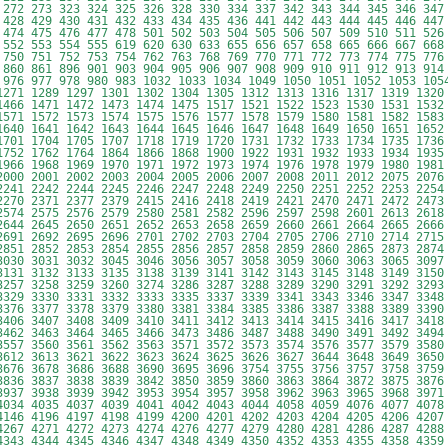
 272 273 323 324 325 326 328 330 334 337 342 343 344 345 346 347
 428 429 430 431 432 433 434 435 436 441 442 443 444 445 446 447
 474 475 476 477 478 501 502 503 504 505 506 507 509 510 511 526
 552 553 554 555 619 620 630 633 655 656 657 658 665 666 667 668
 750 751 752 753 754 762 763 768 769 770 771 772 773 774 775 776
 860 861 896 901 903 904 905 906 907 908 909 910 911 912 913 914
 976 977 978 980 983 1032 1033 1034 1049 1050 1051 1052 1053 105
1271 1289 1297 1301 1302 1304 1305 1312 1313 1316 1317 1319 1320
1466 1471 1472 1473 1474 1475 1517 1521 1522 1523 1530 1531 1532
1571 1572 1573 1574 1575 1576 1577 1578 1579 1580 1581 1582 1583
1640 1641 1642 1643 1644 1645 1646 1647 1648 1649 1650 1651 1652
1701 1704 1705 1707 1718 1719 1720 1731 1732 1733 1734 1735 1736
1752 1762 1764 1864 1866 1868 1900 1922 1931 1932 1933 1934 1935
1966 1968 1969 1970 1971 1972 1973 1974 1976 1978 1979 1980 1981
2000 2001 2002 2003 2004 2005 2006 2007 2008 2011 2012 2075 2076
2241 2242 2244 2245 2246 2247 2248 2249 2250 2251 2252 2253 2254
2270 2371 2377 2379 2415 2416 2418 2419 2421 2470 2471 2472 2473
2574 2575 2576 2579 2580 2581 2582 2596 2597 2598 2601 2613 2618
2644 2645 2650 2651 2652 2653 2658 2659 2660 2661 2664 2665 2666
2691 2692 2695 2696 2701 2702 2703 2704 2705 2706 2710 2714 2715
2851 2852 2853 2854 2855 2856 2857 2858 2859 2860 2865 2873 2874
3030 3031 3032 3045 3046 3056 3057 3058 3059 3060 3063 3065 3097
3131 3132 3133 3135 3138 3139 3141 3142 3143 3145 3148 3149 3150
3257 3258 3259 3260 3274 3286 3287 3288 3289 3290 3291 3292 3293
3329 3330 3331 3332 3333 3335 3337 3339 3341 3343 3346 3347 3348
3376 3377 3378 3379 3380 3381 3384 3385 3386 3387 3388 3389 3390
3406 3407 3408 3409 3410 3411 3412 3413 3414 3415 3416 3417 3418
3462 3463 3464 3465 3466 3473 3486 3487 3488 3490 3491 3492 3494
3557 3560 3561 3562 3563 3571 3572 3573 3574 3576 3577 3579 3580
3612 3613 3621 3622 3623 3624 3625 3626 3627 3644 3648 3649 3650
3676 3678 3686 3688 3690 3695 3696 3754 3755 3756 3757 3758 3759
3836 3837 3838 3839 3842 3850 3859 3860 3863 3864 3872 3875 3876
3937 3938 3939 3942 3953 3954 3957 3958 3962 3963 3965 3968 3971
4034 4035 4037 4039 4041 4042 4043 4044 4058 4059 4076 4077 4078
4146 4196 4197 4198 4199 4200 4201 4202 4203 4204 4205 4206 4207
4267 4271 4272 4273 4274 4276 4277 4279 4280 4281 4286 4287 4288
4343 4344 4345 4346 4347 4348 4349 4350 4352 4353 4355 4358 4359