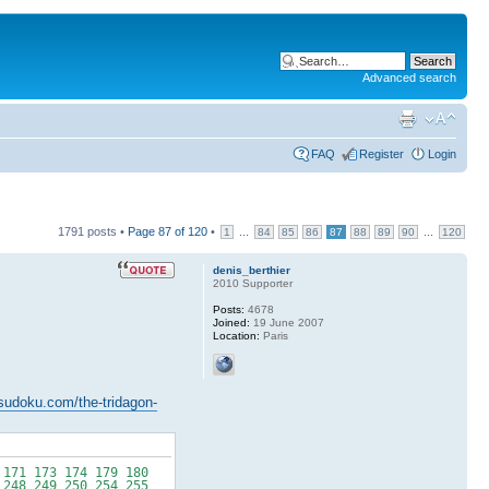
Advanced search
FAQ
Register
Login
1791 posts •
Page
87
of
120
•
...
...
1
84
85
86
87
88
89
90
120
denis_berthier
2010 Supporter
Posts:
4678
Joined:
19 June 2007
Location:
Paris
ysudoku.com/the-tridagon-
171 173 174 179 180
 248 249 250 254 255