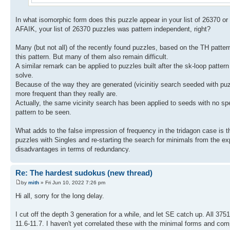
In what isomorphic form does this puzzle appear in your list of 26370 or 
AFAIK, your list of 26370 puzzles was pattern independent, right?
Many (but not all) of the recently found puzzles, based on the TH patter
this pattern. But many of them also remain difficult.
A similar remark can be applied to puzzles built after the sk-loop patter
solve.
Because of the way they are generated (vicinitiy search seeded with puzz
more frequent than they really are.
Actually, the same vicinity search has been applied to seeds with no spe
pattern to be seen.
What adds to the false impression of frequency in the tridagon case is th
puzzles with Singles and re-starting the search for minimals from the ex
disadvantages in terms of redundancy.
Re: The hardest sudokus (new thread)
by
mith
» Fri Jun 10, 2022 7:26 pm
Hi all, sorry for the long delay.
I cut off the depth 3 generation for a while, and let SE catch up. All 3
11.6-11.7. I haven't yet correlated these with the minimal forms and comp