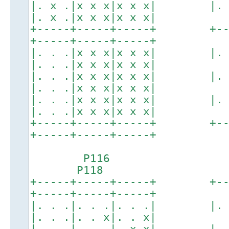
|. x .|x x x|x x x| |.
|. x .|x x x|x x x|
+-----+-----+-----+ +-
+-----+-----+-----+
|. . .|x x x|x x x| |.
|. . .|x x x|x x x|
|. . .|x x x|x x x| |.
|. . .|x x x|x x x|
|. . .|x x x|x x x| |.
|. . .|x x x|x x x|
+-----+-----+-----+ +-
+-----+-----+-----+
P116
P118
+-----+-----+-----+ +-
+-----+-----+-----+
|. . .|. . .|. . .| |.
|. . .|. . x|. . x|
|. . .|. . .|. x x| |.