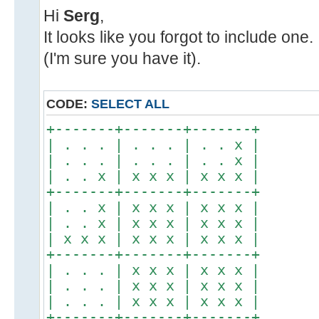
Hi
Serg
,
It looks like you forgot to include one.
(I'm sure you have it).
CODE:
SELECT ALL
+-------+-------+-------+
| . . . | . . . | . . x |
| . . . | . . . | . . x |
| . . x | x x x | x x x |
+-------+-------+-------+
| . . x | x x x | x x x |
| . . x | x x x | x x x |
| x x x | x x x | x x x |
+-------+-------+-------+
| . . . | x x x | x x x |
| . . . | x x x | x x x |
| . . . | x x x | x x x |
+-------+-------+-------+