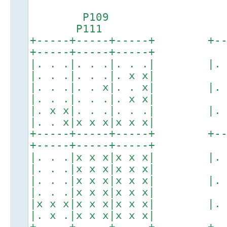
P109
P111
+-----+-----+-----+ +-
+-----+-----+-----+
|. . .|. . .|. . .| |.
|. . .|. . .|. x x|
|. . .|. . x|. . x| |.
|. . .|. . .|. x x|
|. x x|. . .|. . .| |.
|. . x|x x x|x x x|
+-----+-----+-----+ +-
+-----+-----+-----+
|. . .|x x x|x x x| |.
|. . .|x x x|x x x|
|. . .|x x x|x x x| |.
|. . .|x x x|x x x|
|x x x|x x x|x x x| |.
|. x .|x x x|x x x|
+-----+-----+-----+ +-