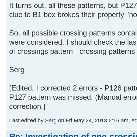
It turns out, all these patterns, but P12
clue to B1 box brokes their property "no
So, all possible crossing patterns conta
were considered. I should check the las
of crossings pattern - crossing pattern
Serg
[Edited. I corrected 2 errors - P126 pat
P127 pattern was missed. (Manual erro
correction.]
Last edited by
Serg
on Fri May 24, 2013 6:16 am, edit
Re: Investigation of one-crossi