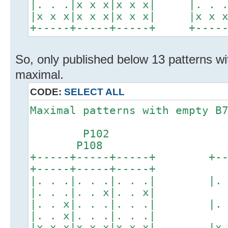
|. . .|x x x|x x x| |. . .|
|x x x|x x x|x x x| |x x x|
+-----+-----+-----+ +-----+
So, only published below 13 patterns wi
maximal.
CODE:
SELECT ALL
Maximal patterns with empty B
P102
P108
+-----+-----+-----+ +-
+-----+-----+-----+
|. . .|. . .|. . .| |.
|. . .|. . x|. . x|
|. . x|. . .|. . .| |.
|. . x|. . .|. . .|
|x x x|x x x|x x x| |x