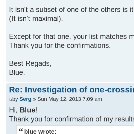
It isn't a subset of one of the others is it
(It isn't maximal).
Except for that one, your list matches m
Thank you for the confirmations.
Best Regads,
Blue.
Re: Investigation of one-crossi
by
Serg
» Sun May 12, 2013 7:09 am
Hi,
Blue
!
Thank you for confirmation of my result
blue wrote: