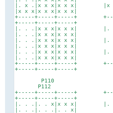
|. x .|x x x|x x x| |x
|x x x|x x x|x x x|
+-----+-----+-----+ +-
+-----+-----+-----+
|. . .|x x x|x x x| |.
|. . .|x x x|x x x|
|. . .|x x x|x x x| |.
|. . .|x x x|x x x|
|. . .|x x x|x x x| |.
|. . .|x x x|x x x|
+-----+-----+-----+ +-
+-----+-----+-----+
P110
P112
+-----+-----+-----+ +-
+-----+-----+-----+
|. . .|. . x|x x x| |.
|. . .|. . .|. . x|