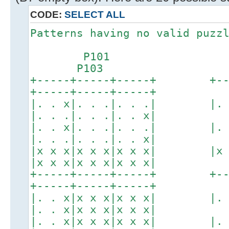
CODE:
SELECT ALL
Patterns having no valid puzz
P101
P103
+-----+-----+-----+ +-
+-----+-----+-----+
|. . x|. . .|. . .| |.
|. . .|. . .|. . x|
|. . x|. . .|. . .| |.
|. . .|. . .|. . x|
|x x x|x x x|x x x| |x
|x x x|x x x|x x x|
+-----+-----+-----+ +-
+-----+-----+-----+
|. . x|x x x|x x x| |.
|. . x|x x x|x x x|
|. . x|x x x|x x x| |.