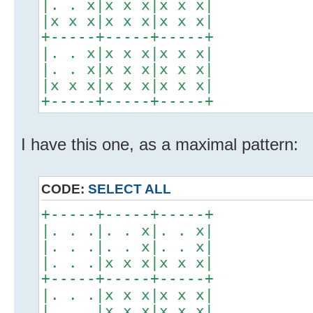
|. . x|x x x|x x x|
|x x x|x x x|x x x|
+-----+-----+-----+
|. . x|x x x|x x x|
|. . x|x x x|x x x|
|x x x|x x x|x x x|
+-----+-----+-----+
I have this one, as a maximal pattern:
CODE:
SELECT ALL
+-----+-----+-----+
|. . .|. . x|. . x|
|. . .|. . x|. . x|
|. . .|x x x|x x x|
+-----+-----+-----+
|. . .|x x x|x x x|
|. . .|x x x|x x x|