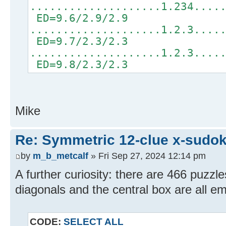
....................1.234....
ED=9.6/2.9/2.9
....................1.2.3....
ED=9.7/2.3/2.3
....................1.2.3....
ED=9.8/2.3/2.3
Mike
Re: Symmetric 12-clue x-sudo
by
m_b_metcalf
» Fri Sep 27, 2024 12:14 pm
A further curiosity: there are 466 puzzle
diagonals and the central box are all em
CODE:
SELECT ALL