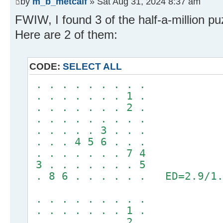
by
m_b_metcalf
» Sat Aug 31, 2024 8:37 am
FWIW, I found 3 of the half-a-million p
Here are 2 of them:
CODE:
SELECT ALL
. . . . . . . . .
. . . . . . . 1 .
. . . . . . . 2 .
. . . . . . . . .
. . . . . 3 . . .
. . . 4 5 6 . . .
. . . . . . . 7 4
3 . . . . . . . 5
. 8 6 . . . . . . ED=2.9/1.
. . . . . . . . .
. . . . . . . 1 .
. . . . . . . 2 .