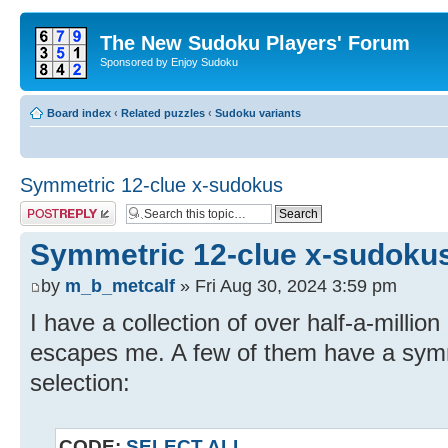
The New Sudoku Players' Forum
Sponsored by Enjoy Sudoku
Board index
‹
Related puzzles
‹
Sudoku variants
Symmetric 12-clue x-sudokus
Post a reply
Symmetric 12-clue x-sudoku
by
m_b_metcalf
» Fri Aug 30, 2024 3:59 pm
I have a collection of over half-a-millio
escapes me. A few of them have a symme
selection:
CODE:
SELECT ALL