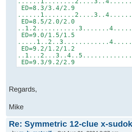
......1........2....3..4.....
ED=8.3/3.4/2.9
......1........2....3..4.....
ED=8.5/2.0/2.0
..1.2...........3.......4....
ED=9.0/1.5/1.5
.....1..2..3............4....
ED=9.2/1.2/1.2
..1...2...3..4..5............
ED=9.3/9.2/2.9
Regards,
Mike
Re: Symmetric 12-clue x-sudo