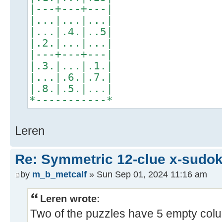
|---+---+---|
|...|...|...|
|...|.4.|..5|
|.2.|...|...|
|---+---+---|
|.3.|...|.1.|
|...|.6.|.7.|
|.8.|.5.|...|
*-----------*
Leren
Re: Symmetric 12-clue x-sudo
by
m_b_metcalf
» Sun Sep 01, 2024 11:16 am
Leren wrote:
Two of the puzzles have 5 empty col