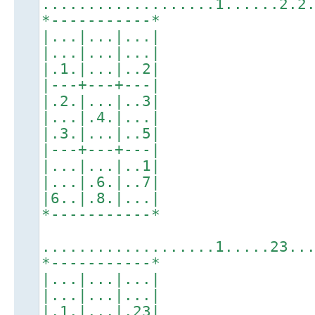
...................1......2.2
*-----------*
|...|...|...|
|...|...|...|
|.1.|...|..2|
|---+---+---|
|.2.|...|..3|
|...|.4.|...|
|.3.|...|..5|
|---+---+---|
|...|...|..1|
|...|.6.|..7|
|6..|.8.|...|
*-----------*
...................1.....23..
*-----------*
|...|...|...|
|...|...|...|
|.1.|...|.23|