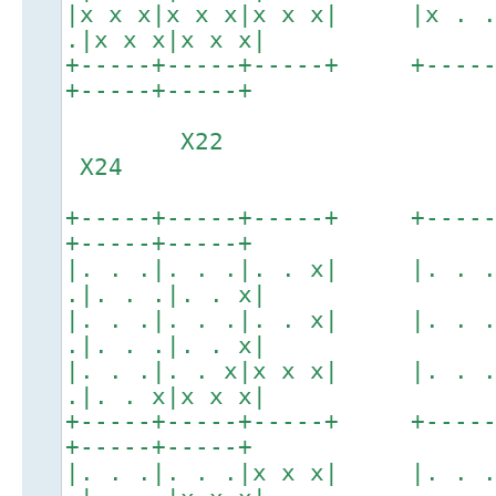
|x x x|x x x|x x x| |x . 
.|x x x|x x x|
+-----+-----+-----+ +----
+-----+-----+
X22
X24
+-----+-----+-----+ +----
+-----+-----+
|. . .|. . .|. . x| |. . 
.|. . .|. . x|
|. . .|. . .|. . x| |. . 
.|. . .|. . x|
|. . .|. . x|x x x| |. . 
.|. . x|x x x|
+-----+-----+-----+ +----
+-----+-----+
|. . .|. . .|x x x| |. . 