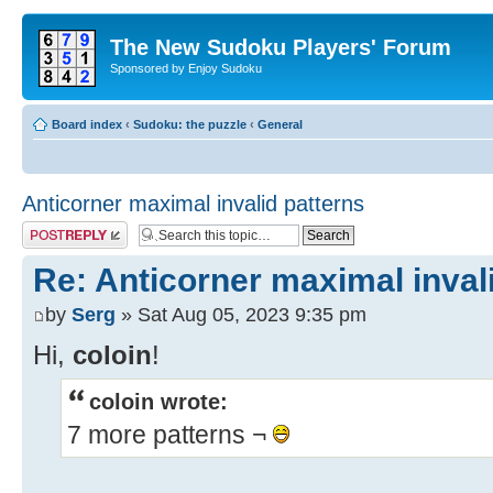
The New Sudoku Players' Forum
Sponsored by Enjoy Sudoku
Board index
‹
Sudoku: the puzzle
‹
General
Anticorner maximal invalid patterns
Post a reply
Re: Anticorner maximal inval
by
Serg
» Sat Aug 05, 2023 9:35 pm
Hi,
coloin
!
coloin wrote:
7 more patterns ¬