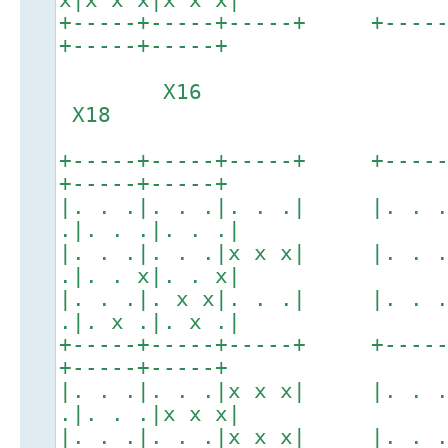
+-----+-----+-----+ +----
+-----+-----+
X16
X18
+-----+-----+-----+ +----
+-----+-----+
|. . .|. . .|. . .| |. . 
.|. . .|. . .|
|. . .|. . .|x x x| |. . 
.|. . x|. . x|
|. . .|. x x|. . .| |. . 
.|. x .|. x .|
+-----+-----+-----+ +----
+-----+-----+
|. . .|. . .|x x x| |. . 
.|. . .|x x x|
|. . .|. . .|x x x| |. . 