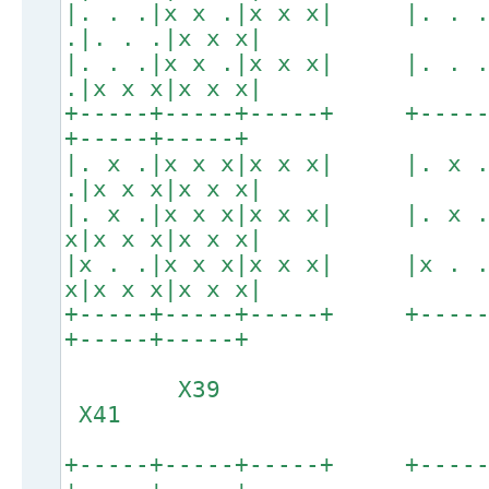
|. . .|x x .|x x x| |. . 
.|. . .|x x x|
|. . .|x x .|x x x| |. . 
.|x x x|x x x|
+-----+-----+-----+ +----
+-----+-----+
|. x .|x x x|x x x| |. x 
.|x x x|x x x|
|. x .|x x x|x x x| |. x 
x|x x x|x x x|
|x . .|x x x|x x x| |x . 
x|x x x|x x x|
+-----+-----+-----+ +----
+-----+-----+
X39
X41
+-----+-----+-----+ +----