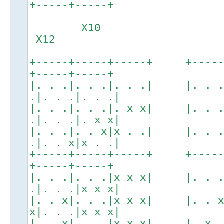
+-----+-----+
X10
X12
+-----+-----+-----+ +----
+-----+-----+
|. . .|. . .|. . .| |. . 
.|. . .|. . .|
|. . .|. . .|. x x| |. . 
.|. . .|. x x|
|. . .|. . x|x . .| |. . 
.|. . x|x . .|
+-----+-----+-----+ +----
+-----+-----+
|. . .|. . .|x x x| |. . 
.|. . .|x x x|
|. . x|. . .|x x x| |. . 
x|. . .|x x x|
|. . x|. . .|x x x| |. x 