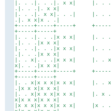
|. . .|. . .|. x x| |. . 
.|. . .|. x x|
|. . .|. x x|. . .| |. . 
.|. x x|x . .|
+-----+-----+-----+ +----
+-----+-----+
|. . .|. . .|x x x| |. . 
.|. . .|x x x|
|. . .|. . .|x x x| |. . 
.|. . .|x x x|
|. . x|. . .|x x x| |. . 
x|. . .|x x x|
+-----+-----+-----+ +----
+-----+-----+
|. . x|x x x|x x x| |. . 
.|x x x|x x x|
|. . x|x x x|x x x| |. x 
x|x x x|x x x|
|x x x|x x x|x x x| |x . 
x|x x x|x x x|