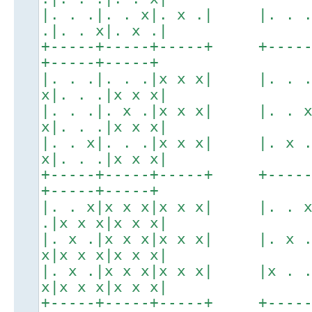
|. . .|. . x|. x .| |. . 
.|. . x|. x .|
+-----+-----+-----+ +----
+-----+-----+
|. . .|. . .|x x x| |. . 
x|. . .|x x x|
|. . .|. x .|x x x| |. . 
x|. . .|x x x|
|. . x|. . .|x x x| |. x 
x|. . .|x x x|
+-----+-----+-----+ +----
+-----+-----+
|. . x|x x x|x x x| |. . 
.|x x x|x x x|
|. x .|x x x|x x x| |. x 
x|x x x|x x x|
|. x .|x x x|x x x| |x . 
x|x x x|x x x|
+-----+-----+-----+ +----