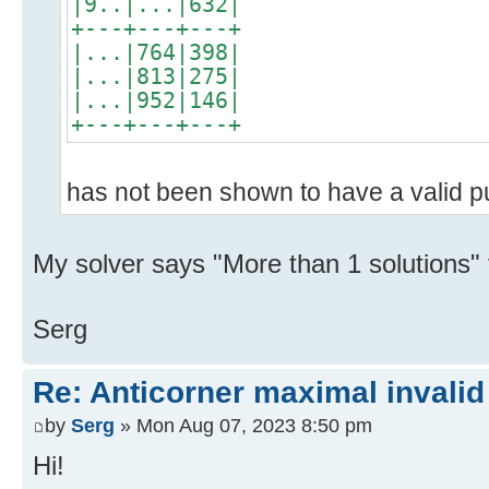
|9..|...|632|
+---+---+---+
|...|764|398|
|...|813|275|
|...|952|146|
+---+---+---+
has not been shown to have a valid p
My solver says "More than 1 solutions" 
Serg
Re: Anticorner maximal invalid
by
Serg
» Mon Aug 07, 2023 8:50 pm
Hi!