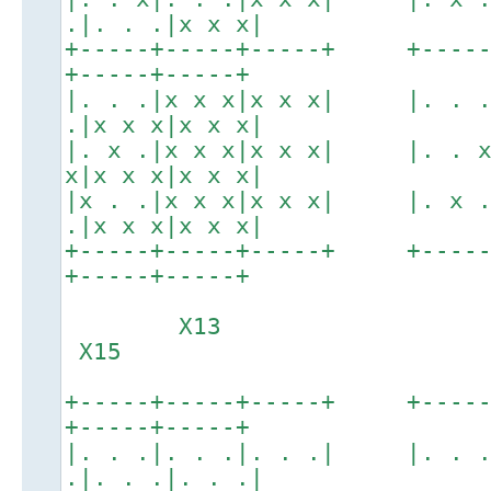
.|. . .|x x x|
+-----+-----+-----+ +----
+-----+-----+
|. . .|x x x|x x x| |. . 
.|x x x|x x x|
|. x .|x x x|x x x| |. . 
x|x x x|x x x|
|x . .|x x x|x x x| |. x 
.|x x x|x x x|
+-----+-----+-----+ +----
+-----+-----+
X13
X15
+-----+-----+-----+ +----
+-----+-----+
|. . .|. . .|. . .| |. . 
.|. . .|. . .|