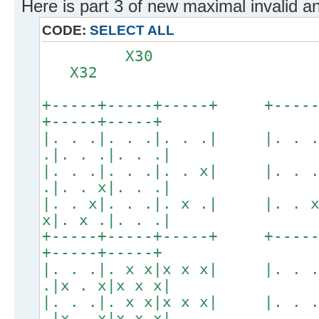
Here is part 3 of new maximal invalid an
CODE:
SELECT ALL
X30
X32
+-----+-----+-----+ +----
+-----+-----+
|. . .|. . .|. . .| |. . 
.|. . .|. . .|
|. . .|. . .|. . x| |. . 
.|. . x|. . .|
|. . x|. . .|. x .| |. . 
x|. x .|. . .|
+-----+-----+-----+ +----
+-----+-----+
|. . .|. x x|x x x| |. . 
.|x . x|x x x|
|. . .|. x x|x x x| |. . 
.|x . x|x x x|