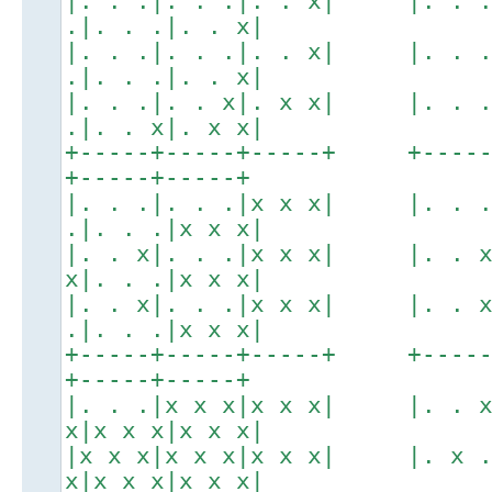
|. . .|. . .|. . x| |. . 
.|. . .|. . x|
|. . .|. . .|. . x| |. . 
.|. . .|. . x|
|. . .|. . x|. x x| |. . 
.|. . x|. x x|
+-----+-----+-----+ +----
+-----+-----+
|. . .|. . .|x x x| |. . 
.|. . .|x x x|
|. . x|. . .|x x x| |. . 
x|. . .|x x x|
|. . x|. . .|x x x| |. . 
.|. . .|x x x|
+-----+-----+-----+ +----
+-----+-----+
|. . .|x x x|x x x| |. . 
x|x x x|x x x|
|x x x|x x x|x x x| |. x 
x|x x x|x x x|