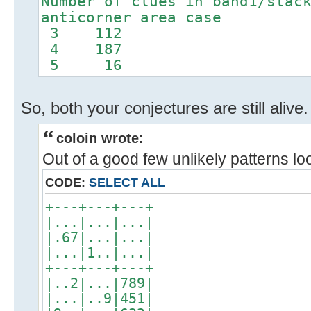
Number of clues in band1/stac
anticorner area case
3 112
4 187
5 16
So, both your conjectures are still alive.
coloin wrote:
Out of a good few unlikely patterns look
CODE:
SELECT ALL
+---+---+---+
|...|...|...|
|.67|...|...|
|...|1..|...|
+---+---+---+
|..2|...|789|
|...|..9|451|