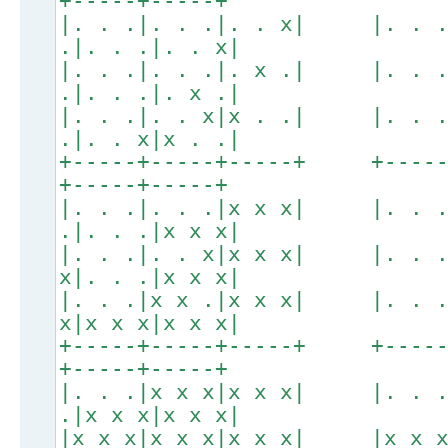
+-----+-----+
|. . .|. . .|. . x| |. . 
.|. . .|. . x|
|. . .|. . .|. x .| |. . 
.|. . .|. x .|
|. . .|. . x|x . .| |. . 
.|. . x|x . .|
+-----+-----+-----+ +----
+-----+-----+
|. . .|. . .|x x x| |. . 
.|. . .|x x x|
|. . .|. . x|x x x| |. . 
x|. . .|x x x|
|. . .|x x .|x x x| |. . 
x|x x x|x x x|
+-----+-----+-----+ +----
+-----+-----+
|. . .|x x x|x x x| |. . 
.|x x x|x x x|
|x x x|x x x|x x x| |x x 