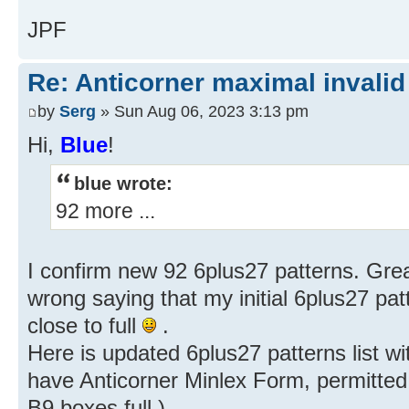
JPF
Re: Anticorner maximal invalid
by
Serg
» Sun Aug 06, 2023 3:13 pm
Hi,
Blue
!
blue wrote:
92 more ...
I confirm new 92 6plus27 patterns. Gr
wrong saying that my initial 6plus27 patt
close to full
.
Here is updated 6plus27 patterns list wi
have Anticorner Minlex Form, permitte
B9 boxes full.)