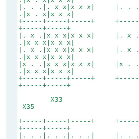
|. . .|. x x|x x x| |. . 
.|x . x|x x x|
+-----+-----+-----+ +----
+-----+-----+
|. x .|x x x|x x x| |. x 
.|x x x|x x x|
|. x .|x x x|x x x| |. x 
.|x x x|x x x|
|x . .|x x x|x x x| |x . 
.|x x x|x x x|
+-----+-----+-----+ +----
+-----+-----+
X33
X35
+-----+-----+-----+ +----
+-----+-----+
|. . .|. . .|. . .| |. . 