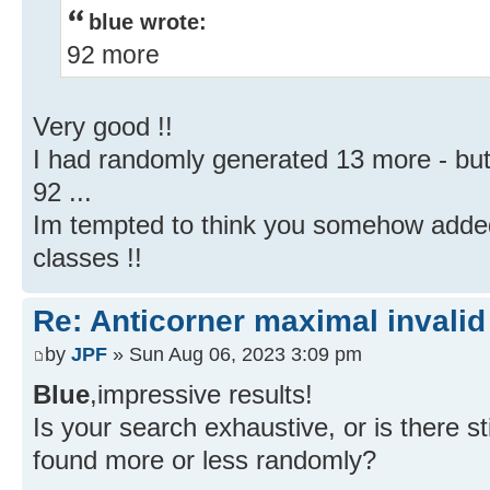
blue wrote:
92 more
Very good !!
I had randomly generated 13 more - but a
92 ...
Im tempted to think you somehow added 
classes !!
Re: Anticorner maximal invalid
by
JPF
» Sun Aug 06, 2023 3:09 pm
Blue
,impressive results!
Is your search exhaustive, or is there st
found more or less randomly?