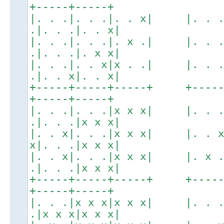
+-----+-----+
|. . .|. . .|. . x| |. . 
.|. . .|. . x|
|. . .|. . .|. x .| |. . 
.|. . .|. x x|
|. . .|. . x|x . .| |. . 
.|. . x|. . x|
+-----+-----+-----+ +----
+-----+-----+
|. . .|. . .|x x x| |. . 
.|. . .|x x x|
|. . x|. . .|x x x| |. . 
x|. . .|x x x|
|. . x|. . .|x x x| |. x 
.|. . .|x x x|
+-----+-----+-----+ +----
+-----+-----+
|. . .|x x x|x x x| |. . 
.|x x x|x x x|