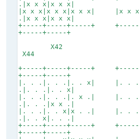
.|x x x|x x x|
|x x x|x x x|x x x| |x x 
.|x x x|x x x|
+-----+-----+-----+ +----
+-----+-----+
X42
X44
+-----+-----+-----+ +----
+-----+-----+
|. . .|. . .|. . x| |. . 
.|. . .|. . x|
|. . .|. . .|. x .| |. . 
.|. . .|x x .|
|. . .|. . x|x . .| |. . 
.|. . x|. . .|
+-----+-----+-----+ +----
+-----+-----+