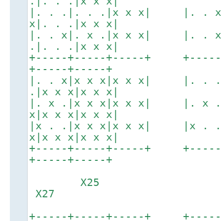
.|. . .|x x x|
|. . .|. . .|x x x| |. . 
x|. . .|x x x|
|. . x|. x .|x x x| |. . 
.|. . .|x x x|
+-----+-----+-----+ +----
+-----+-----+
|. . x|x x x|x x x| |. . 
.|x x x|x x x|
|. x .|x x x|x x x| |. x 
x|x x x|x x x|
|x . .|x x x|x x x| |x . 
x|x x x|x x x|
+-----+-----+-----+ +----
+-----+-----+
X25
X27
+-----+-----+-----+ +----