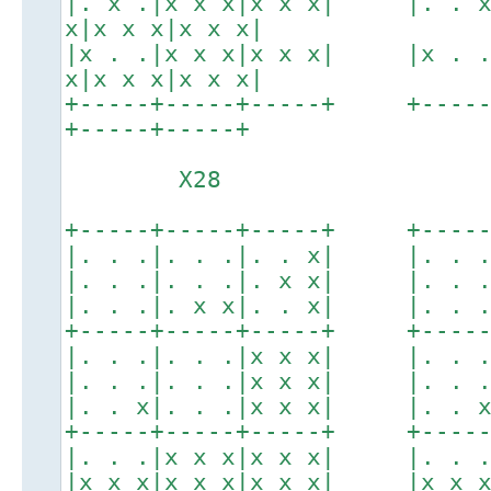
|. x .|x x x|x x x| |. . 
x|x x x|x x x|
|x . .|x x x|x x x| |x . 
x|x x x|x x x|
+-----+-----+-----+ +----
+-----+-----+
X28 X
+-----+-----+-----+ +-----+
|. . .|. . .|. . x| |. . .|
|. . .|. . .|. x x| |. . .|
|. . .|. x x|. . x| |. . .|
+-----+-----+-----+ +-----+
|. . .|. . .|x x x| |. . .|
|. . .|. . .|x x x| |. . .|
|. . x|. . .|x x x| |. . x|
+-----+-----+-----+ +-----+
|. . .|x x x|x x x| |. . .|
|x x x|x x x|x x x| |x x x|