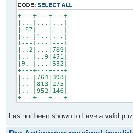
CODE:
SELECT ALL
+---+---+---+
|...|...|...|
|.67|...|...|
|...|1..|...|
+---+---+---+
|..2|...|789|
|...|..9|451|
|9..|...|632|
+---+---+---+
|...|764|398|
|...|813|275|
|...|952|146|
+---+---+---+
has not been shown to have a valid puz