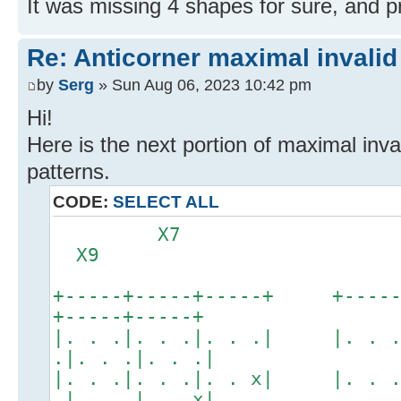
It was missing 4 shapes for sure, and 
Re: Anticorner maximal invalid
by
Serg
» Sun Aug 06, 2023 10:42 pm
Hi!
Here is the next portion of maximal inva
patterns.
CODE:
SELECT ALL
X7
X9
+-----+-----+-----+ +----
+-----+-----+
|. . .|. . .|. . .| |. . 
.|. . .|. . .|
|. . .|. . .|. . x| |. . 
.|. . .|. . x|