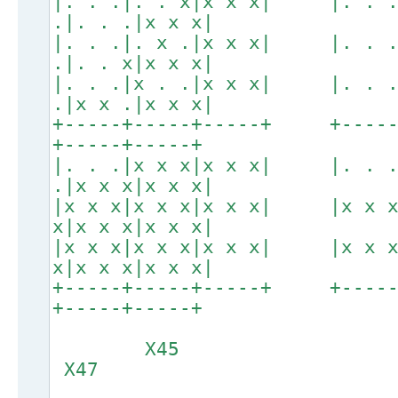
|. . .|. . x|x x x| |. . 
.|. . .|x x x|
|. . .|. x .|x x x| |. . 
.|. . x|x x x|
|. . .|x . .|x x x| |. . 
.|x x .|x x x|
+-----+-----+-----+ +----
+-----+-----+
|. . .|x x x|x x x| |. . 
.|x x x|x x x|
|x x x|x x x|x x x| |x x 
x|x x x|x x x|
|x x x|x x x|x x x| |x x 
x|x x x|x x x|
+-----+-----+-----+ +----
+-----+-----+
X45
X47