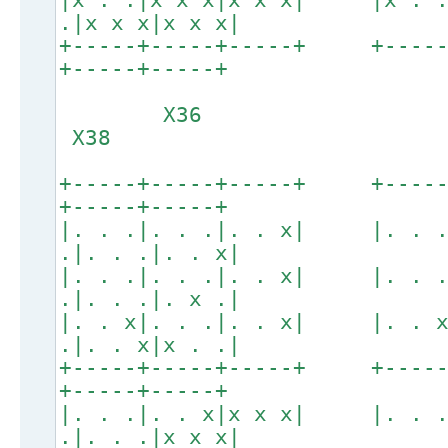
.|x x x|x x x|
+-----+-----+-----+ +----
+-----+-----+
X36
X38
+-----+-----+-----+ +----
+-----+-----+
|. . .|. . .|. . x| |. . 
.|. . .|. . x|
|. . .|. . .|. . x| |. . 
.|. . .|. x .|
|. . x|. . .|. . x| |. . 
.|. . x|x . .|
+-----+-----+-----+ +----
+-----+-----+
|. . .|. . x|x x x| |. . 
.|. . .|x x x|