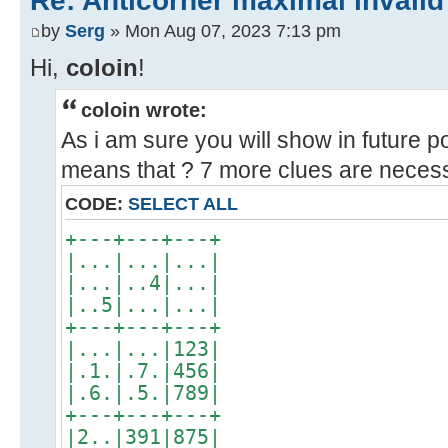
Re: Anticorner maximal invalid
by
Serg
» Mon Aug 07, 2023 7:13 pm
Hi,
coloin
!
coloin wrote:
As i am sure you will show in future po
means that ? 7 more clues are neces
CODE:
SELECT ALL
+---+---+---+
|...|...|...|
|...|..4|...|
|..5|...|...|
+---+---+---+
|...|...|123|
|.1.|.7.|456|
|.6.|.5.|789|
+---+---+---+
|2..|391|875|