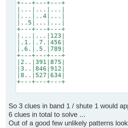
+---+---+---+
|...|...|...|
|...|..4|...|
|..5|...|...|
+---+---+---+
|...|...|123|
|.1.|.7.|456|
|.6.|.5.|789|
+---+---+---+
|2..|391|875|
|3..|846|912|
|8..|527|634|
+---+---+---+
So 3 clues in band 1 / shute 1 would app
6 clues in total to solve ...
Out of a good few unlikely patterns looke