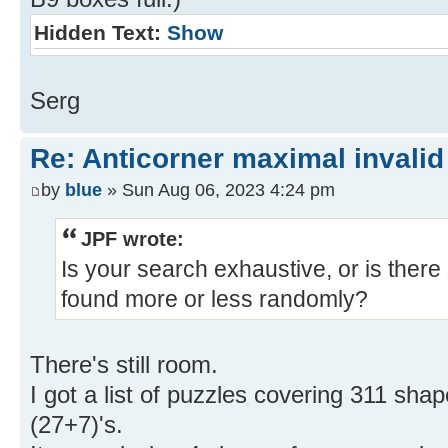
Hidden Text:
Show
Serg
Re: Anticorner maximal invalid
by
blue
» Sun Aug 06, 2023 4:24 pm
JPF wrote:
Is your search exhaustive, or is there 
found more or less randomly?
There's still room.
I got a list of puzzles covering 311 shap
(27+7)'s.