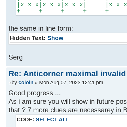
|x x x|x x x|x x x| |x x x|
+-----+-----+-----+ +-----+
the same in line form:
Hidden Text:
Show
Serg
Re: Anticorner maximal invalid
by
coloin
» Mon Aug 07, 2023 12:41 pm
Good progress ...
As i am sure you will show in future pos
that ? 7 more clues are necessarey in 
CODE:
SELECT ALL