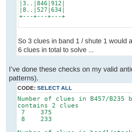
|3..|846|912|
|8..|527|634|
+---+---+---+
So 3 clues in band 1 / shute 1 would a
6 clues in total to solve ...
I've done these checks on my valid anti
patterns).
CODE:
SELECT ALL
Number of clues in B457/B235 
contains 2 clues
7 375
8 233