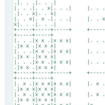
.|. . .|. . .|
|. . .|. . x|. . .| |. . 
.|. . x|. . x|
|. . x|. x .|. . .| |. . 
x|. . .|. . .|
+-----+-----+-----+ +----
+-----+-----+
|. . .|x x .|x x x| |. . 
.|x x .|x x x|
|. . .|x x .|x x x| |. . 
.|x x .|x x x|
|. . .|x x .|x x x| |. . 
.|x x .|x x x|
+-----+-----+-----+ +----
+-----+-----+
|. x .|x x x|x x x| |. x 
.|x x x|x x x|
|. x .|x x x|x x x| |. x 
.|x x x|x x x|
|x . .|x x x|x x x| |x . 