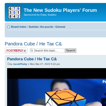
The New Sudoku Players' Forum
Sponsored by Enjoy Sudoku
Board index
‹
Sudoku: the puzzle
‹
General
Pandora Cube / Не Так С&
Post a reply
Pandora Cube / Не Так С&
by
JacobTheby
» Mon Mar 27, 2023 5:42 pm